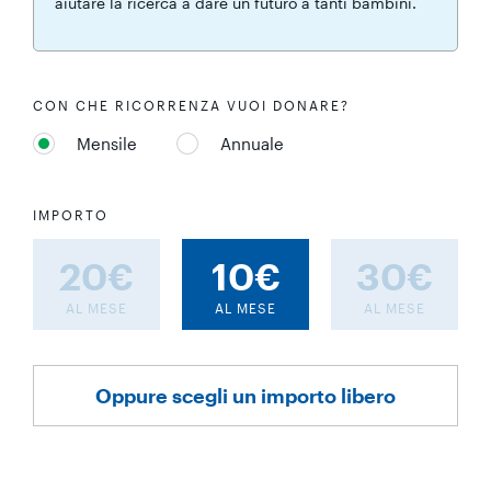
aiutare la ricerca a dare un futuro a tanti bambini.
CON CHE RICORRENZA VUOI DONARE?
Mensile
Annuale
IMPORTO
20€
10€
30€
AL MESE
AL MESE
AL MESE
Oppure scegli un importo libero